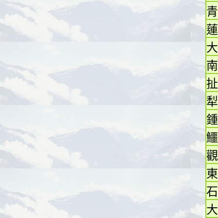
青
蓮
大
南
扯
犁
鍾
鱷
觀
東
石
大