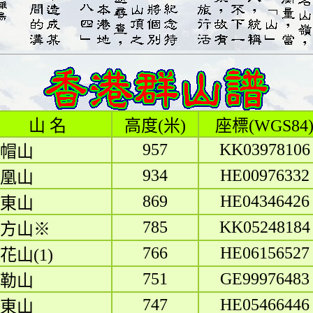
山 名
高度(米)
座標(WGS84
957
KK03978106
帽山
934
HE00976332
凰山
869
HE04346426
東山
785
KK05248184
方山※
766
HE06156527
花山(1)
751
GE99976483
勒山
747
HE05466446
東山