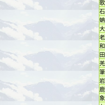
歌
石
蚺
大
老
和
田
羌
筆
岩
鹿
象