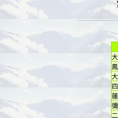
大
鳳
大
四
蓮
彌
二