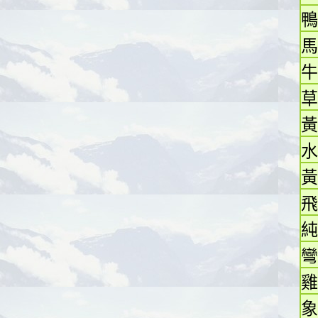
鴨
馬
牛
草
黃
水
黃
飛
純
彎
雞
象