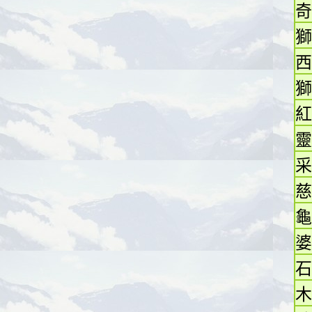
奇
獅
西
獅
紅
靈
采
慈
龜
婆
石
木