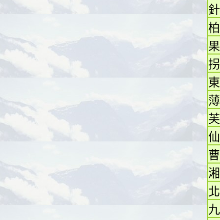
針
柏
果
拐
東
薄
芙
仙
曹
湘
北
九