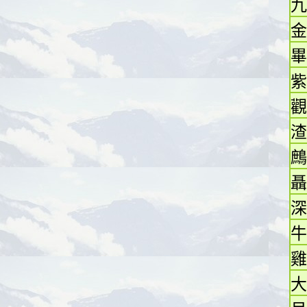
九
金
畢
紫
觀
渣
鷓
聶
深
牛
雞
大