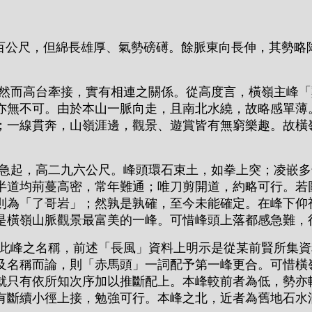
百公尺，但綿長雄厚、氣勢磅礡。餘脈東向長伸，其勢略
而高台牽接，實有相連之關係。從高度言，橫嶺主峰「
亦無不可。由於本山一脈向走，且南北水繞，故略感單薄
；一線貫奔，山嶺涯邊，觀景、遊賞皆有無窮樂趣。故橫
起，高二九六公尺。峰頭環石束土，如拳上突；凌嵌多
半道均荊蔓高密，常年難通；唯刀剪開道，約略可行。若
則為「了哥岩」；然孰是孰確，至今未能確定。在峰下仰
是橫嶺山脈觀景最富美的一峰。可惜峰頭上落都感急難，
峰之名稱，前述「長風」資料上明示是從某前賢所集資
及名稱而論，則「赤馬頭」一詞配予第一峰更合。可惜橫
就只有依所知次序加以推斷配上。本峰較前者為低，勢亦
有斷續小徑上接，勉強可行。本峰之北，近者為舊地石水