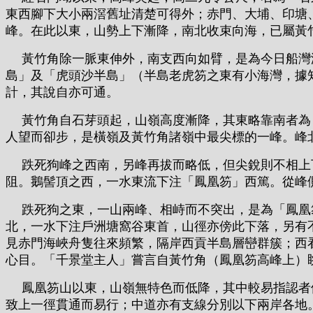
東西腳下大小兩滘舊址清楚可得外；赤門、大埔、印塘
峰。在此以東，山勢上下漸降，南北收束向海，已屬黃
黃竹角除一脈東伸外，南支西向如臂，是為今日船灣淡
島」及「虎頭沙半島」（半島老虎笏之東有小海灣，據
計，其說自亦可通。
黃竹角自石芽頭起，山嶺高度漸降，其東略靠南者為「
人望而卻步，是橫嶺及黃竹角諸嶺中最尖標的一峰。峰
跌死狗峰之西南，另峰再拔而略低，但尖銳則不相上下
阻。鵝髻頂之西，一水東流下注「鳳凰笏」西篤。從峰
跌死狗之東，一山兩峰、相峙而不突出，是為「鳳凰笏
北，一水下注戶洲塘窩谷東首，山徑亦傍此下落，另有
見赤門海峽舟隻往來頻繁，隔岸西貢半島層巒群簇；西
心目。「千景堂主人」嘗言自黃竹角（鳳凰笏高峰上）
鳳凰笏山以東，山嶺無特色而低降，其中較易指認者依
致上一徑貫通而易行；中道亦有支線分別以下兩岸各地