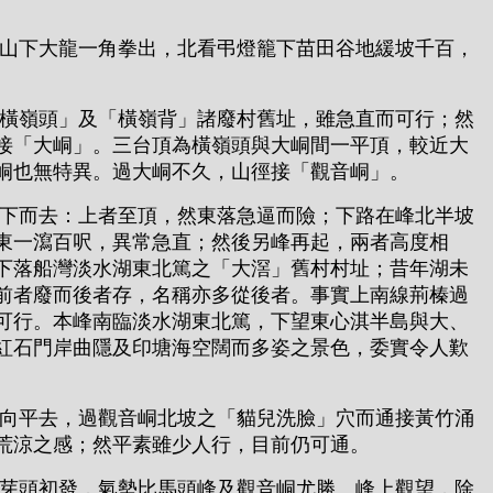
山下大龍一角拳出，北看弔燈籠下苗田谷地緩坡千百，
橫嶺頭」及「橫嶺背」諸廢村舊址，雖急直而可行；然
接「大峒」。三台頂為橫嶺頭與大峒間一平頂，較近大
峒也無特異。過大峒不久，山徑接「觀音峒」。
下而去：上者至頂，然東落急逼而險；下路在峰北半坡
東一瀉百呎，異常急直；然後另峰再起，兩者高度相
下落船灣淡水湖東北篤之「大滘」舊村村址；昔年湖未
前者廢而後者存，名稱亦多從後者。事實上南線荊榛過
可行。本峰南臨淡水湖東北篤，下望東心淇半島與大、
紅石門岸曲隱及印塘海空闊而多姿之景色，委實令人歎
向平去，過觀音峒北坡之「貓兒洗臉」穴而通接黃竹涌
荒涼之感；然平素雖少人行，目前仍可通。
芽頭初發，氣勢比馬頭峰及觀音峒尤勝。峰上觀望，除