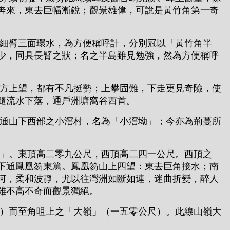
奔來，東去巨幅漸銳；觀景雄偉，可說是黃竹角第一奇
細臂三面環水，為方便稱呼計，分別冠以「黃竹角半
少，同具長臂之狀；名之半島雖見勉強，然為方便稱呼
方上望，都有不凡挺勢；上攀固難，下走更見奇險，使
隨流水下落，通戶洲塘窩谷西首。
通山下西部之小滘村，名為「小滘坳」；今亦為荊蔓所
」。東頂高二零九公尺，西頂高二四一公尺。西頂之
下通鳳凰笏東篤。鳳凰笏山上四望：東去巨角接水；南
河，柔和波靜，尤以往灣洲如斷如連，迷曲折變，醉人
雖不高不奇而觀景獨絕。
）而至角咀上之「大嶺」（一五零公尺）。此線山嶺大