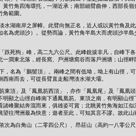
、黃竹角四海環托，一湖近承；南部細臂曲伸，西部長嶺
竹角範圍。
水湖南岸之屏幛。此臂向無正名，近人或以黃竹角及此
知名為虎頭沙）。從勢而論，黃竹角半島大而虎頭沙半島
跌死狗」峰，高二九六公尺。此峰銳拔非凡，自峰下各
北一澗東北落，經長窩、戶洲塘窩谷而落戶洲塘；山徑畔
，名為「鵝髻頂」。兩峰之間有低坳，坳上有山徑，可
側西南而去，可從長臂直走船灣淡水湖大壩。
東頂」及「鳳凰笏西頂」，亦作「鳳凰尾」及「鳳凰頭
不明顯之山徑自峰南下通鳳凰笏。東頂之南，有明顯山徑
看諸峰聚結奔瀉而來，俱雄姿可賞；北眺黃竹角海如江似
眺望往灣洲最為快意；遊者至此，可知其言不謬。故此山
次為白角山（二零四公尺）、昂莊山（高約一八零公尺
。