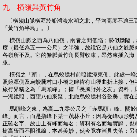
九 橫嶺與黃竹角
〔橫嶺山脈橫亙於船灣淡水湖之北，平均高度不逾三
「黃竹角半島」。〕
橫嶺山脈之西為八仙嶺，兩者之間低陷；勢似斷隔，然
度（最低為五一一公尺）之半強，故說它是八仙之餘脈
各嶺所不及。它的餘脈黃竹角長臂收束，昂然東插入海
脈。
橫嶺之「頭」，在烏蛟騰村前照鏡潭東側。此處一峰急
照鏡潭側及烏蛟騰村口小橋之畔皆有山徑曲折上接，但
旅行界稱之為「馬頭峰」；據「長風野外之友」資料，
一湖鏡照，西望八仙來聚，北瞰烏蛟騰村谷懿美，實在
馬頭峰之東，為高二九零公尺之「赤馬頭」峰。關於此
峰」而言，而是指峰下某一茂林小丘；因為從峰頭形勢
正確名字。故山上有峰而無名；資料有名而無實證，也
樹高蔭而不阻視線，本甚美妙，然今竟亦漸見失落；另