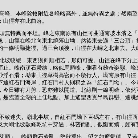
峰。本峰除較附近各峰略高外，並無特異之處；然南望
；山徑亦在此曲落。
無特異而平坦。峰之東南原有山徑可曲通南坡水濱之「
急；山徑在峰北向東北繞落山坳，然後東去過「三台頂」
的一條明顯捷徑。過三台頂後，山徑在大峒之北東去。大
坡較緩，東西則斜順相若，形頗可愛。山徑在峰下分上
而止。峰南頑石纍結，略似馬頭峰，側看有雄奇姿態。峰
沙浮石滑；坳東山徑草樹高密而不礙行人。坳南原有山徑
下通紅石門海岸，紅石門村人則稱之為「紅石門坳」。今
，今日雖有刀剪，恐亦難以開道。北線則一線明確，依然
，是臨望全湖的上佳地點。加上遙望西貢半島群巒、遠眺
致迷失。嶺北半坡，自紅石門坳下百碼左右，有山徑西
及大峒北坡數條乾坑中穿過，林密而亂，似斷而續，頗有
頭」。峰頭群石凌亂，勢欲翼出，望之如瘤纍積，又若