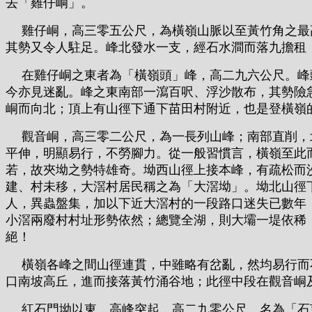
去「雞仔峒」。
雞仔峒，高三零五公尺，為橫嶺山脈以至黃竹角之最高
其勢又令人駐足。峰北發水一支，經石水澗而落九擔租
在雞仔峒之東者為「橫嶺頭」峰，高二九六公尺。峰頭
今亦見迷亂。峰之東南部一瀉百呎、浮沙散布，其勢險
峒而向北；頂上有山徑下通下苗田村附近，也是登橫嶺
觀音峒，高三零二公尺，為一長列山峰；南部直削，北
平伸，明顯易行，不勞腳力。從一般習慣言，橫嶺至此
若，故夾坳之勢特雄奇。坳西山徑上接本峰，有疏松而
建、村未移，大滘村居民稱之為「大滘坳」。坳北山徑
人，異蟲盤集，加以下近大滘村的一段路口迷失已數年
小滘兩廢村村址形勢依然；總覽全湖，則大壩一堤依稀
絕！
橫嶺各峰之間山徑連貫，中雖略有岔亂，然均易行而不
口南坡高丘，進而接落黃竹涌谷地；此徑中段在觀音峒
紅石門坳以東，高峰突起，高二九零公尺，名為「石芽