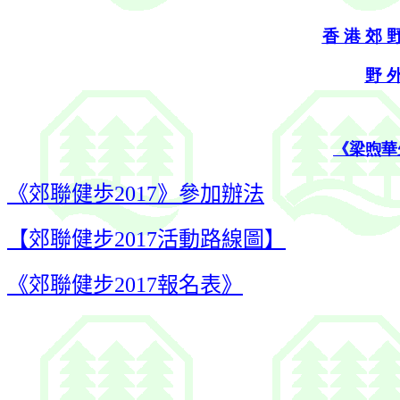
香 港 郊 野
野 
《梁煦華
《郊聯健歩2017》參加辦法
【郊聯健步2017活動路線圖】
《郊聯健步2017報名表》