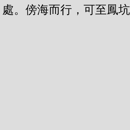
處。傍海而行，可至鳳坑