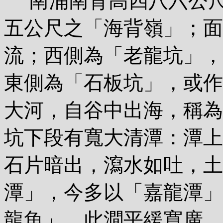
南涌南背高四八六公尺
五公尺之「海背嶺」；面
流；西側為「老龍坑」，
東側為「石板坑」，或作
大河，自谷中出海，稱為
坑下段有寬大清潭：潭上
石片暗出，瀉水如吐，土
潭」，今多以「嘉龍潭」
龍魚」。此澗平緩寬廣，