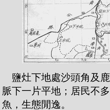
鹽灶下地處沙頭角及鹿
脈下一片平地；居民不多
魚，生態閒逸。