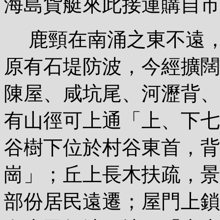
海島貨艇來此接運購自市
鹿頸在南涌之東不遠，
原有石堤防波，今經擴闊
陳屋、咸坑尾、河瀝背、
有山徑可上通「上、下七
谷樹下位於村谷東首，背
崗」；丘上長木扶疏，景
部份居民遠遷；屋門上鎖