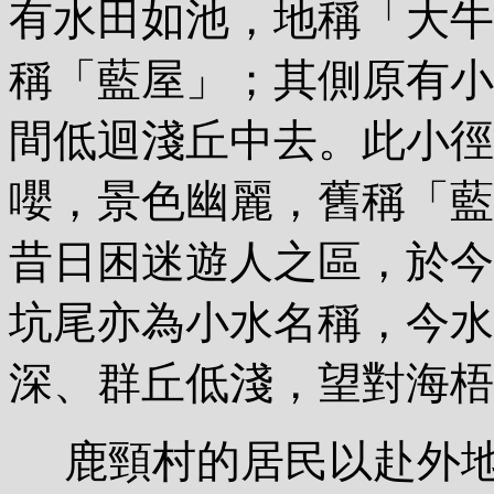
有水田如池，地稱「大牛
稱「藍屋」；其側原有小
間低迴淺丘中去。此小徑
嚶，景色幽麗，舊稱「藍
昔日困迷遊人之區，於今
坑尾亦為小水名稱，今水
深、群丘低淺，望對海梧
鹿頸村的居民以赴外地