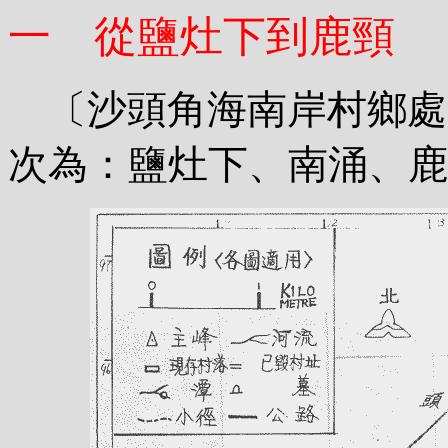
一 從鹽灶下到鹿頸
〔沙頭角海南岸村鄉處
次為：鹽灶下、南涌、鹿