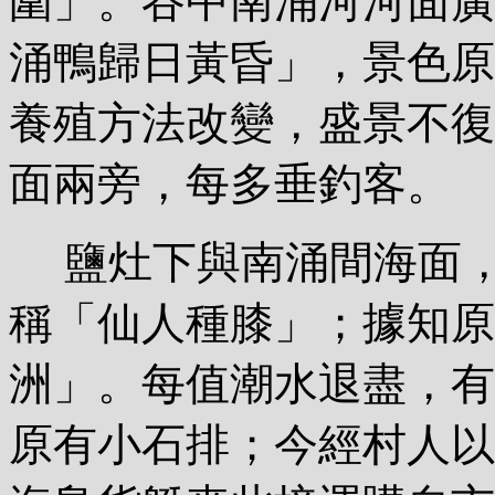
圍」。谷中南涌河河面廣
涌鴨歸日黃昏」，景色原
養殖方法改變，盛景不復
面兩旁，每多垂釣客。
鹽灶下與南涌間海面，
稱「仙人種膝」；據知原
洲」。每值潮水退盡，有
原有小石排；今經村人以