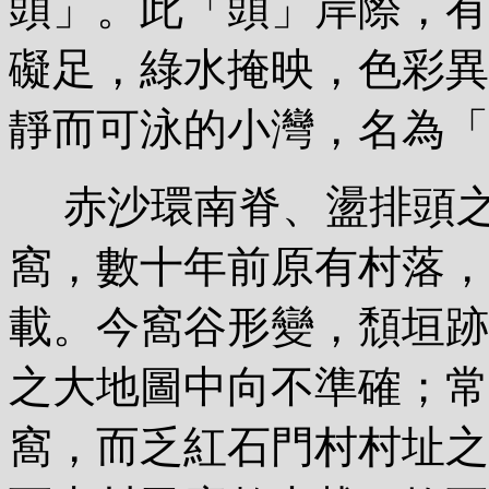
頭」。此「頭」岸際，有
礙足，綠水掩映，色彩異
靜而可泳的小灣，名為「
赤沙環南脊、盪排頭之
窩，數十年前原有村落，
載。今窩谷形變，頹垣跡
之大地圖中向不準確；常
窩，而乏紅石門村村址之