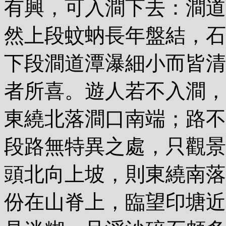
有興，可入澗下去：澗道
然上段蚊蚋長年盤結，石
下段澗道潭瀑細小而皆清
者所喜。遊人若不入澗，
東繞北落澗口南端；路不
段路無特異之處，只觀景
頭北向上坡，則東繞南落
份在山脊上，臨望印塘近