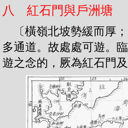
八 紅石門與戶洲塘
〔橫嶺北坡勢緩而厚；
多通道。故處處可遊。臨
遊之念的，厥為紅石門及