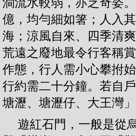
澗流水較弱，亦乏奇姿。
億，均勻細如箸；人入其
海；涼風自來、四季清爽
荒遠之廢地最令行客稱賞
作態，行人需小心攀拊始
行約需二十分鐘。若自戶
塘瀝、塘瀝仔、大王灣」
遊紅石門，一般是從烏