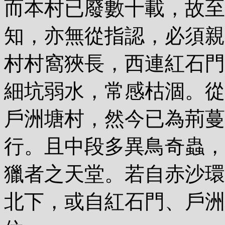
而本村已廢數十載，故至
知，亦無從指認，必須親
村村窩狹長，西連紅石門
細坑弱水，常感枯涸。從
戶洲塘村，然今已為荊蔓
行。且中段多異鳥奇蟲，
獵者之天堂。若自赤沙環
北下，或自紅石門、戶洲