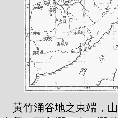
黃竹涌谷地之東端，山