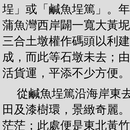
埕」或「鹹魚埕篤」。年
蒲魚灣西岸闢一寬大黃坭
三合土墩權作碼頭以利建
成，而此等石墩未去；由
活貨運，平添不少方便。
從鹹魚埕篤沿海岸東去
田及漆樹環，景緻奇麗。
茫茫；此處便是東北黃竹