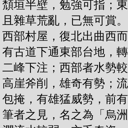
頹垣半壁，勉強可指；東
且雜草荒亂，已無可賞。
西部村屋，復北出曲西而
有古道下通東部台地，轉
二峰下注；西部者水勢較
高崖斧削，雄奇有勢；流
包掩，有雄猛威勢，前有
筆者之見，名之為「烏洲