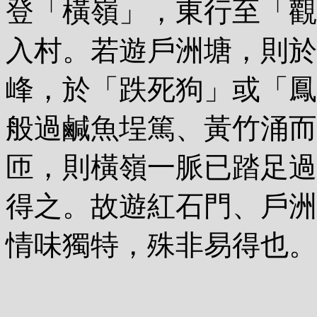
登「橫嶺」，東行至「觀
入村。若遊戶洲塘，則於
峰，於「跌死狗」或「鳳
般過鹹魚埕篤、黃竹涌而
匝，則橫嶺一脈已踏足過
得之。故遊紅石門、戶洲
情味獨特，殊非易得也。