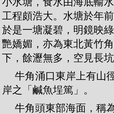
小水塘，食水由海底輸水
工程頗浩大。水塘於年前
於是一塘凝碧，明鏡映綠
艷嬌媚，亦為東北黃竹角
下，餘瀝無多，空見長坑
牛角涌口東岸上有山徑
岸之「鹹魚埕篤」。
牛角頭東部海面，稱為